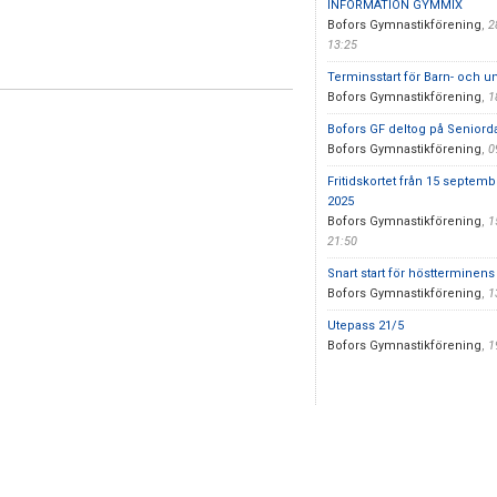
INFORMATION GYMMIX
Bofors Gymnastikförening
,
2
13:25
Terminsstart för Barn- och
Bofors Gymnastikförening
,
1
Bofors GF deltog på Senior
Bofors Gymnastikförening
,
0
Fritidskortet från 15 septemb
2025
Bofors Gymnastikförening
,
1
21:50
Snart start för höstterminen
Bofors Gymnastikförening
,
1
Utepass 21/5
Bofors Gymnastikförening
,
1