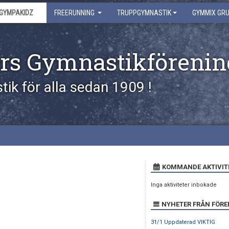
GYMPAKIDZ
FREERUNNING
TRUPPGYMNASTIK
GYMMIX GR
rs Gymnastikförenin
ik för alla sedan 1909 !
KOMMANDE AKTIVIT
Inga aktiviteter inbokade
NYHETER FRÅN FÖR
31/1 Uppdaterad VIKTIG