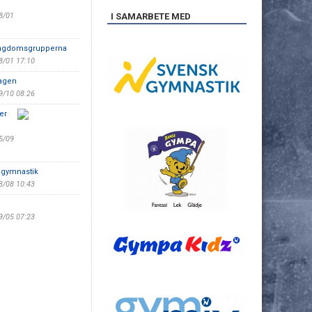
8/01
I SAMARBETE MED
 ungdomsgrupperna
8/01 17:10
dagen
9/10 08:26
er
5/09
s gymnastik
3/08 10:43
9/05 07:23